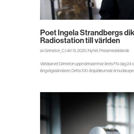
Poet Ingela Strandbergs di
Radiostation till världen
av
Grimeton_C
|
okt 15, 2025
|
Nyhet
,
Pressmeddelande
Världsarvet Grimeton uppmärksammar årets FN-dag 24 okt
långvågssändaren. Detta 100-årsjubileumsår är budskapet