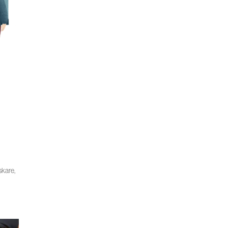
skare,