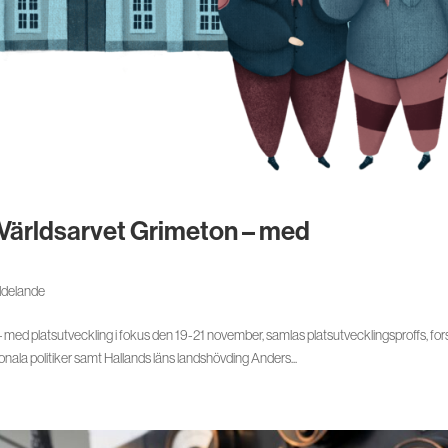
å Världsarvet Grimeton – med
delande
 – med platsutveckling i fokus den 19-21 november, samlas platsutvecklingsproffs, for
nala politiker samt Hallands läns landshövding Anders...