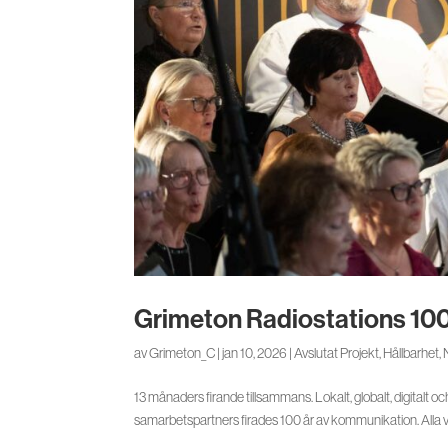
Grimeton Radiostations 10
av
Grimeton_C
|
jan 10, 2026
|
Avslutat Projekt
,
Hållbarhet
,
13 månaders firande tillsammans. Lokalt, globalt, digitalt oc
samarbetspartners firades 100 år av kommunikation. Alla var 