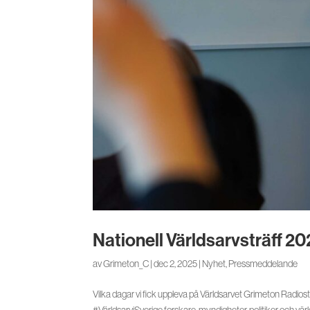
Nationell Världsarvsträff 2
av
Grimeton_C
|
dec 2, 2025
|
Nyhet
,
Pressmeddelande
Vilka dagar vi fick uppleva på Världsarvet Grimeton Radio
#VärldsarviSverige forskare, myndigheter, politiker och värld