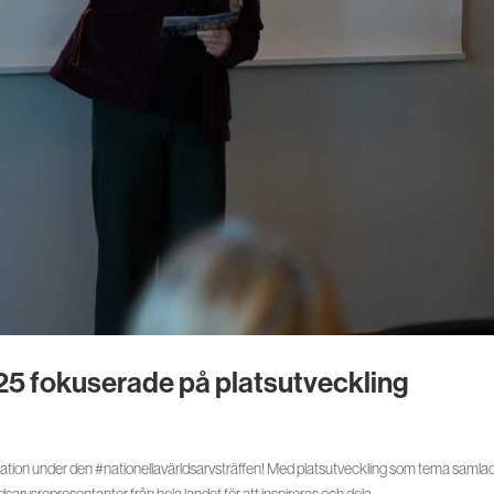
025 fokuserade på platsutveckling
station under den #nationellavärldsarvsträffen! Med platsutveckling som tema samla
sarvsrepresentanter från hela landet för att inspireras och dela...