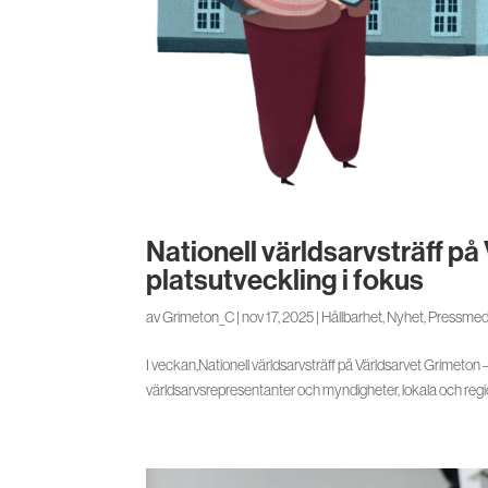
Nationell världsarvsträff p
platsutveckling i fokus
av
Grimeton_C
|
nov 17, 2025
|
Hållbarhet
,
Nyhet
,
Pressmed
I veckan,Nationell världsarvsträff på Världsarvet Grimeton
världsarvsrepresentanter och myndigheter, lokala och regio