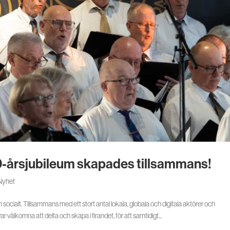
0-årsjubileum skapades tillsammans!
Nyhet
h socialt. Tillsammans med ett stort antal lokala, globala och digitala aktörer och
välkomna att delta och skapa i firandet, för att samtidigt...