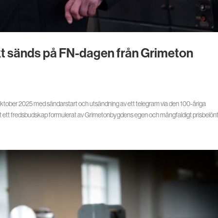
kt sänds på FN-dagen från Grimeton
ober 2025 med sändarstart och utsändning av ett telegram via den 100-åriga
 ett fredsbudskap formulerat av Grimetonbygdens egen och mångfaldigt prisbelönta