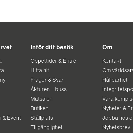
arvet
Inför ditt besök
Om
a
Öppettider & Entré
Kontakt
ra
Hitta hit
Om världsar
my
Frågor & Svar
Hållbarhet
Åkturen – buss
Integritetspo
Matsalen
Våra kompis
Butiken
Nyheter & P
n & Event
Ställplats
Jobba hos o
Tillgänglighet
Nyhetsbrev