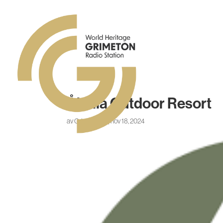
Åkulla Outdoor Resort
av
Grimeton_C
|
nov 18, 2024