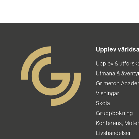
Upplev världs
Upplev & utforsk
Utmana & äventy
Grimeton Acade
Visningar
Skola
Gruppbokning
Konferens, Möte
Livshändelser