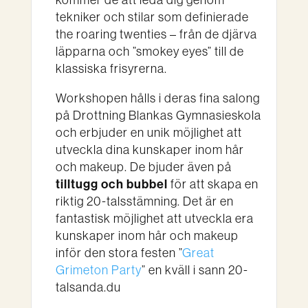
kommer de att leda dig genom
tekniker och stilar som definierade
the roaring twenties – från de djärva
läpparna och ”smokey eyes” till de
klassiska frisyrerna.
Workshopen hålls i deras fina salong
på Drottning Blankas Gymnasieskola
och erbjuder en unik möjlighet att
utveckla dina kunskaper inom hår
och makeup. De bjuder även på
tilltugg och bubbel
för att skapa en
riktig 20-talsstämning. Det är en
fantastisk möjlighet att utveckla era
kunskaper inom hår och makeup
inför den stora festen ”
Great
Grimeton Party
” en kväll i sann 20-
talsanda.du